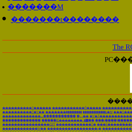
�������M
�������t��������
The 
PC���
����
�����������َ�����
�����������Ŏ�����
����������
�����������ِV��
�������ٖ���������
���ْ����������z�M
���S���
�������������ݷݸ�
�����������ٻ��
�V�Ȃ̖�����������
�������������
�����Œ��������޳�۰��
���(����)�̒���
����������������GET
������������񖞍�
���S�����̒��
������������W��
�����������������ς�
����������