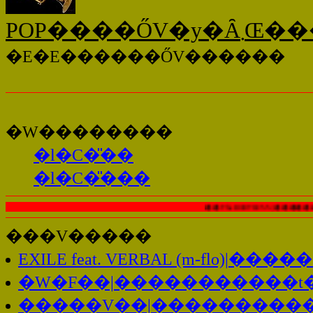
�E�E������ŐV������
�W��������
�l�C�̎��
�l�C�̎���
�� The ROOTLESS | �����������
���V�����
EXILE feat. VERBAL (m-flo)
�W�F��|�����������t
�����V��|����������