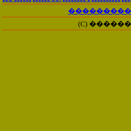
��l�C������
�������ٔz�M
��������񖞍�
����������
���
(C) ����