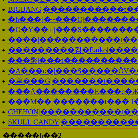
BIGBANG|�����������t�
�h���[�~���O|�������
�O�Y��m|���S�������
����|�����������t��
���������킹�Eaiko|��
���䌘|���t����������
�A���ԍ�|���S�����ŐV�
�单���G|�������t����
���Ȃ��������E���c�Җ
���M��|�������t���𖳗
CHEHON|�����������t�
SKULL CANDY|����������
�����һ��2