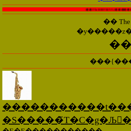
�� The ROOTLESS | ����������
�� The
�y�����z
�
���{���
�����������t���
�E�E�����������