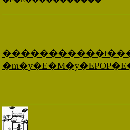
�����������t��
�m�y�E�M�y�EPOP�