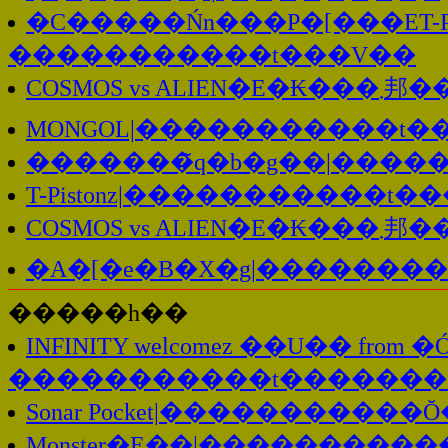
�C�����Ńn���P�[���ET-Pis
�����������t���V��
COSMOS
MONGOL|�����������t�
�������̃q�b�g��|����
T-Pistonz|�����������t�
COSMOS
�A�[�e�B�X�g|�������
�����һ��
INFINITY welcomez ��U�� from �
�����������t�������
Sonar Pocket|����������
Monster�E��|���������