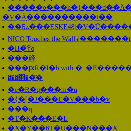
�����o���h�}���ɗ��Ȃ�Ă
�V�Ȃ̖����������t��
��Бz���ESKE48|�V�Ȗ��
NICO Touches the Walls|���
�H�߉̎q
���䂫
���ԗR�I�b with �_�E����
���΂��͂�
�e�R�q���m�u
�{�[�J���E�V���b�v
���q
�T�K���E�L
�X�Y��ƃT�U���N���X