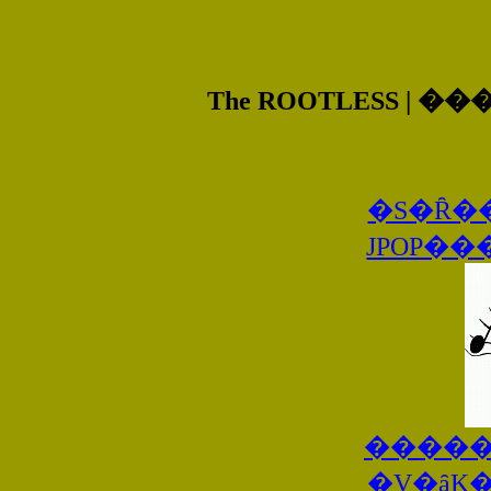
The ROOTLESS |
�S�Ȓ�
JPOP�
�����
�V�ȃK